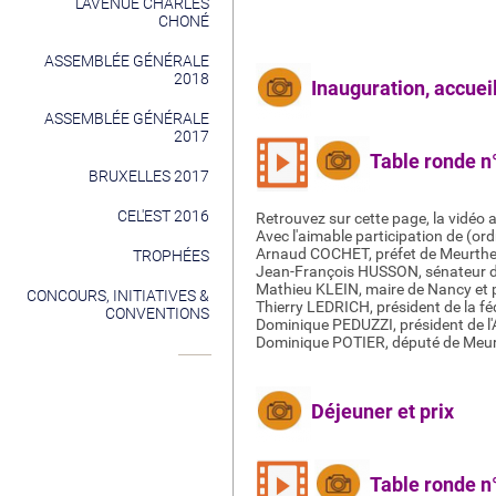
L’AVENUE CHARLES
CHONÉ
ASSEMBLÉE GÉNÉRALE
2018
Inauguration, accuei
ASSEMBLÉE GÉNÉRALE
2017
Table ronde n
BRUXELLES 2017
CEL'EST 2016
Retrouvez sur cette page, la vidéo 
Avec l'aimable participation de (ord
Arnaud COCHET, préfet de Meurthe-
TROPHÉES
Jean-François HUSSON, sénateur de 
Mathieu KLEIN, maire de Nancy et 
CONCOURS, INITIATIVES &
Thierry LEDRICH, président de la fé
CONVENTIONS
Dominique PEDUZZI, président de l
Dominique POTIER, député de Meur
Déjeuner et prix
Table ronde n°