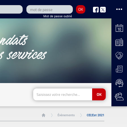
OK
nous
nous
Mot de passe oublié
sur
sur
Facebook
Twitter
OK
Évènements
CEL'Est 2021