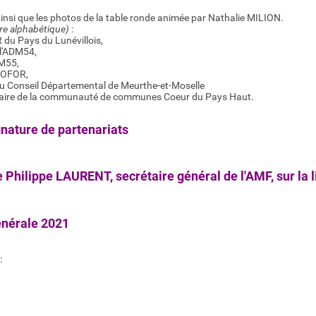
ainsi que les photos de la table ronde animée par Nathalie MILION.
re alphabétique)
:
 du Pays du Lunévillois,
l'ADM54,
MM55,
 COFOR,
du Conseil Départemental de Meurthe-et-Moselle
aire de la communauté de communes Coeur du Pays Haut.
gnature de partenariats
Philippe LAURENT, secrétaire général de l'AMF, sur la li
nérale 2021
: