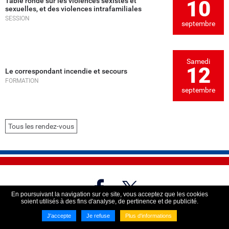
Table ronde sur les violences sexistes et
10
sexuelles, et des violences intrafamiliales
SESSION
septembre
Samedi
12
Le correspondant incendie et secours
FORMATION
septembre
Tous les rendez-vous
En poursuivant la navigation sur ce site, vous acceptez que les cookies
soient utilisés à des fins d'analyse, de pertinence et de publicité.
Imaginé par
NEFTIS
- CMS :
Flexit©
J'accepte
Je refuse
Plus d'informations