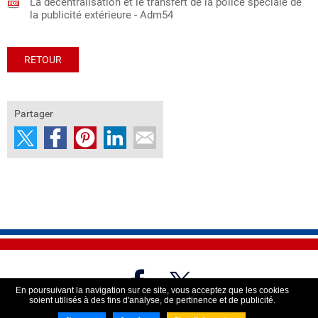
La décentralisation et le transfert de la police spéciale de
la publicité extérieure - Adm54
RETOUR
Partager
En poursuivant la navigation sur ce site, vous acceptez que les cookies
soient utilisés à des fins d'analyse, de pertinence et de publicité.
Imaginé par
NEFTIS
- CMS :
Flexit©