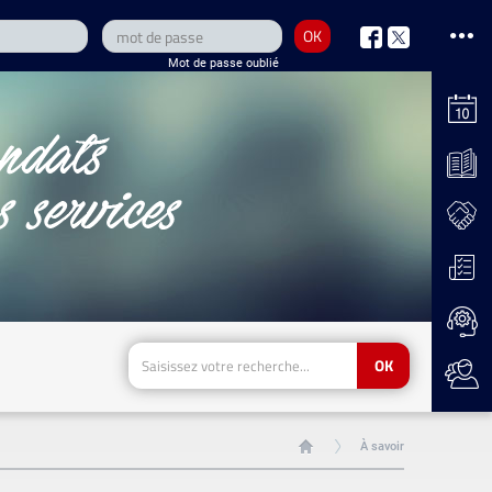
OK
nous
nous
Mot de passe oublié
sur
sur
Facebook
Twitter
OK
À savoir