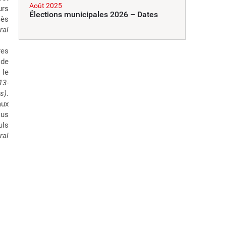
Août 2025
urs
Élections municipales 2026 – Dates
cès
ral
res
 de
 le
13-
s)
.
aux
lus
uls
ral