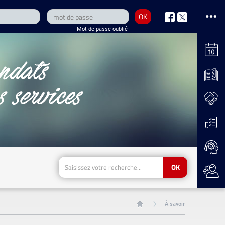
OK
nous
nous
Mot de passe oublié
sur
sur
Facebook
Twitter
OK
À savoir