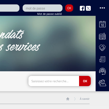
OK
nous
nous
Mot de passe oublié
sur
sur
Facebook
Twitter
OK
À savoir