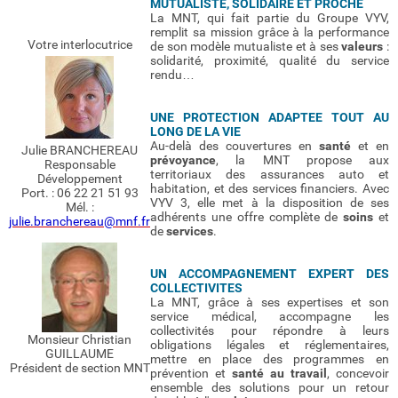
MUTUALISTE, SOLIDAIRE ET PROCHE
La MNT, qui fait partie du Groupe VYV,
remplit sa mission grâce à la performance
Votre interlocutrice
de son modèle mutualiste et à ses
valeurs
:
solidarité, proximité, qualité du service
rendu…
UNE PROTECTION ADAPTEE TOUT AU
LONG DE LA VIE
Au-delà des couvertures en
santé
et en
Julie BRANCHEREAU
prévoyance
, la MNT propose aux
Responsable
territoriaux des assurances auto et
Développement
habitation, et des services financiers. Avec
Port. : 06 22 21 51 93
VYV 3, elle met à la disposition de ses
Mél. :
adhérents une offre complète de
soins
et
julie.branchereau@mnf.fr
de
services
.
UN ACCOMPAGNEMENT EXPERT DES
COLLECTIVITES
La MNT, grâce à ses expertises et son
service médical, accompagne les
collectivités pour répondre à leurs
Monsieur Christian
obligations légales et réglementaires,
GUILLAUME
mettre en place des programmes en
Président de section MNT
prévention et
santé au travail
, concevoir
ensemble des solutions pour un retour