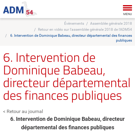
Tog
nav
MENU
Évènements
Assemblée générale 2018
Retour en vidéo sur l'assemblée générale 2018 de l'ADM54
6. Intervention de Dominique Babeau, directeur départemental des finances
publiques
6. Intervention de
Dominique Babeau,
directeur départemental
des finances publiques
< Retour au journal
6. Intervention de Dominique Babeau, directeur
départemental des finances publiques