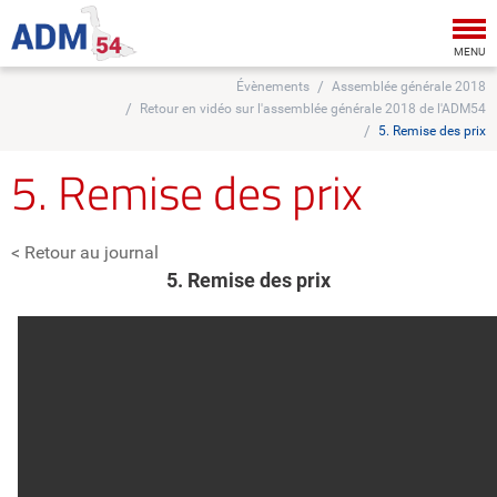
Tog
nav
MENU
Évènements
Assemblée générale 2018
Retour en vidéo sur l'assemblée générale 2018 de l'ADM54
5. Remise des prix
5. Remise des prix
< Retour au journal
5. Remise des prix