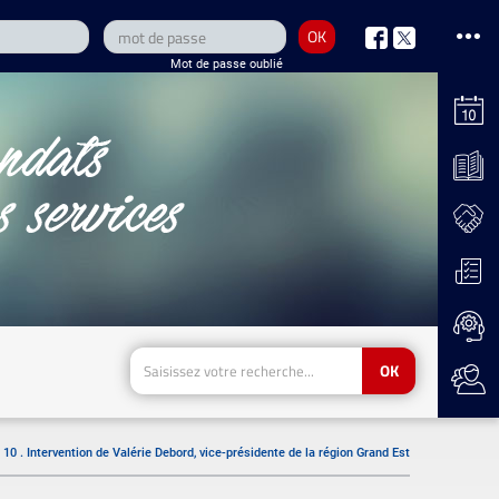
OK
nous
nous
Mot de passe oublié
sur
sur
Facebook
Twitter
OK
10 . Intervention de Valérie Debord, vice-présidente de la région Grand Est