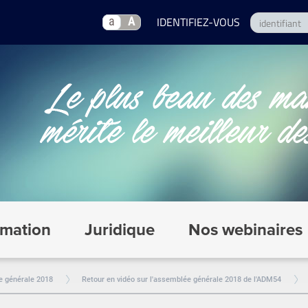
a
A
mation
Juridique
Nos webinaires
 générale 2018
Retour en vidéo sur l'assemblée générale 2018 de l'ADM54