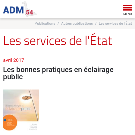
Tog
nav
MENU
Publications
Autres publications
Les services de l'État
Les services de l'État
avril 2017
Les bonnes pratiques en éclairage
public