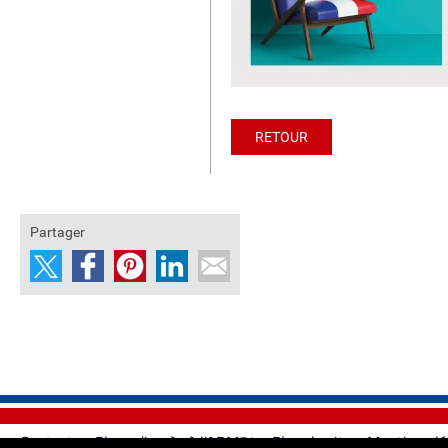
RETOUR
Partager
Contacts
-
Plans d'accès à l'ADM54
-
Plan du site
-
Mentions lé