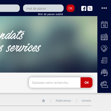
OK
nous
nous
Mot de passe oublié
sur
sur
Facebook
Twitter
OK
Publications
Carnets