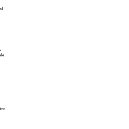
el
t
x
ale
ice