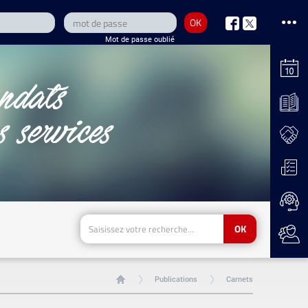
OK
nous
nous
Mot de passe oublié
sur
sur
Facebook
Twitter
OK
Publications
Carnets