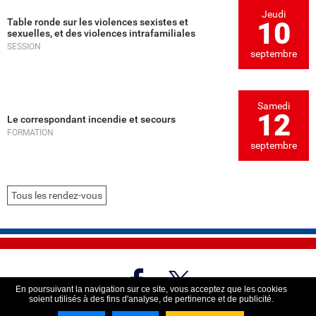
Jeudi
Table ronde sur les violences sexistes et
10
sexuelles, et des violences intrafamiliales
SESSION
septembre
Samedi
12
Le correspondant incendie et secours
FORMATION
septembre
Tous les rendez-vous
En poursuivant la navigation sur ce site, vous acceptez que les cookies
soient utilisés à des fins d'analyse, de pertinence et de publicité.
Imaginé par
NEFTIS
- CMS :
Flexit©