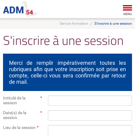
Tog
nav
MENU
Service formation
S'inscrire à une session
S'inscrire à une session
Merci de remplir impérativement toutes les
rubriques afin que votre inscription soit prise en
compte, celle-ci vous sera confirmée par retour
de mail.
Intitulé de la
session
Date(s) de la
session
Lieu de la session