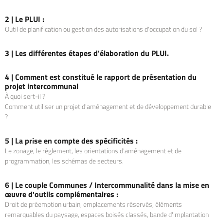
2 |
Le PLUI :
Outil de planification ou gestion des autorisations d'occupation du sol ?
3 |
Les différentes étapes d'élaboration du PLUI.
4 |
Comment est constitué le rapport de présentation du
projet intercommunal
À quoi sert-il ?
Comment utiliser un projet d'aménagement et de développement durable
?
5 |
La prise en compte des spécificités :
Le zonage, le règlement, les orientations d'aménagement et de
programmation, les schémas de secteurs.
6 |
Le couple Communes / Intercommunalité dans la mise en
œuvre d'outils complémentaires :
Droit de préemption urbain, emplacements réservés, éléments
remarquables du paysage, espaces boisés classés, bande d'implantation