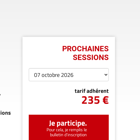
PROCHAINES
SESSIONS
tarif adhérent
,
235 €
tions
Je participe.
Pour cela, je remplis le
bulletin d’inscription