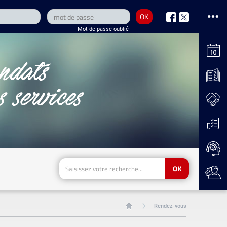
OK
nous
nous
Mot de passe oublié
sur
sur
Facebook
Twitter
OK
Rendez-vous