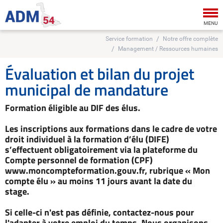
Tog
nav
MENU
Service formation
Notre offre complète
Management / Ressources humaines
Évaluation et bilan du projet
municipal de mandature
Formation éligible au DIF des élus.
Les inscriptions aux formations dans le cadre de votre
droit individuel à la formation d’élu (DIFE)
s’effectuent obligatoirement via la plateforme du
Compte personnel de formation (CPF)
www.moncompteformation.gouv.fr, rubrique « Mon
compte élu » au moins 11 jours avant la date du
stage.
Si celle-ci n'est pas définie, contactez-nous pour
l'adapter à votre emploi du temps. Nous organisons