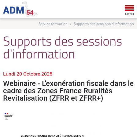
Tog
nav
MENU
Service formation
Supports des sessions d'information
Supports des sessions
d'information
Lundi 20 Octobre 2025
Webinaire - L'exonération fiscale dans le
cadre des Zones France Ruralités
Revitalisation (ZFRR et ZFRR+)