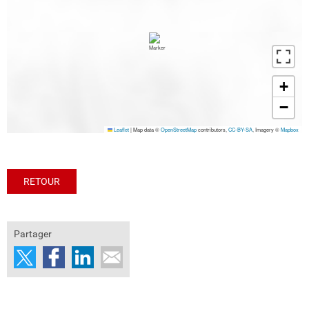
+
−
Leaflet
|
Map data ©
OpenStreetMap
contributors,
CC-BY-SA
, Imagery ©
Mapbox
RETOUR
Partager