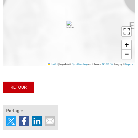
+
−
Leaflet
|
Map data ©
OpenStreetMap
contributors,
CC-BY-SA
, Imagery ©
Mapbox
RETOUR
Partager