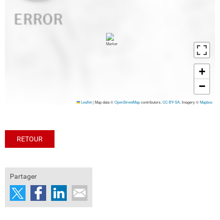
+
−
Leaflet
|
Map data ©
OpenStreetMap
contributors,
CC-BY-SA
, Imagery ©
Mapbox
RETOUR
Partager