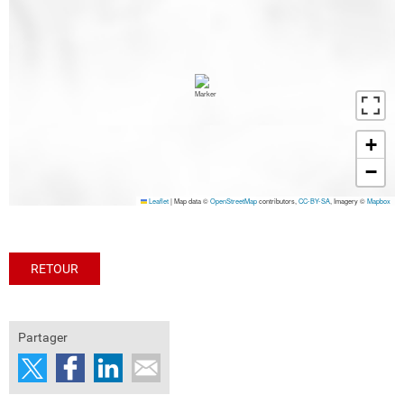
+
−
Leaflet
|
Map data ©
OpenStreetMap
contributors,
CC-BY-SA
, Imagery ©
Mapbox
RETOUR
Partager