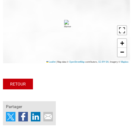
+
−
Leaflet
|
Map data ©
OpenStreetMap
contributors,
CC-BY-SA
, Imagery ©
Mapbox
RETOUR
Partager