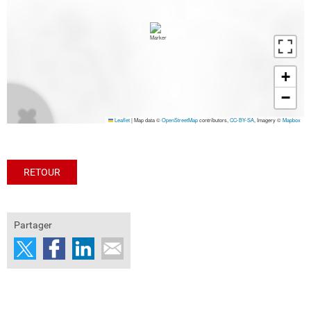
+
−
Leaflet
|
Map data ©
OpenStreetMap
contributors,
CC-BY-SA
, Imagery ©
Mapbox
RETOUR
Partager