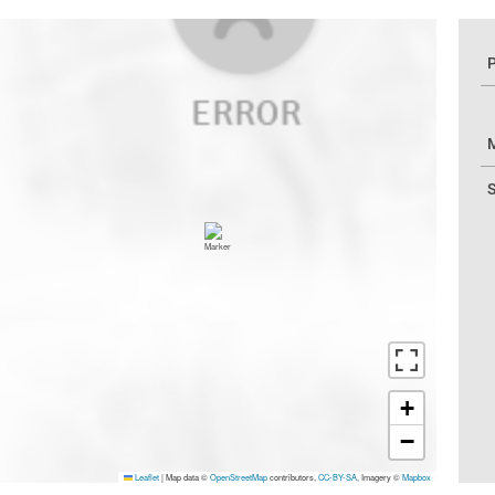
P
M
S
+
−
Leaflet
|
Map data ©
OpenStreetMap
contributors,
CC-BY-SA
, Imagery ©
Mapbox