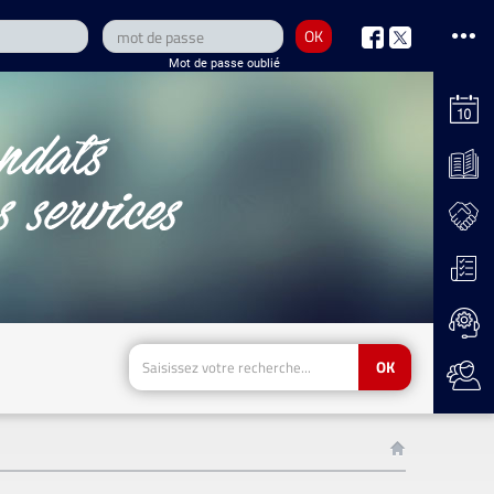
OK
nous
nous
Mot de passe oublié
sur
sur
Facebook
Twitter
OK