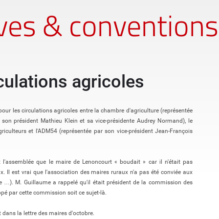
ives & conventions
rculations agricoles
pour les circulations agricoles entre la chambre d'agriculture (représentée
 son président Mathieu Klein et sa vice-présidente Audrey Normand), le
iculteurs et l'ADM54 (représentée par son vice-président Jean-François
t l'assemblée que le maire de Lenoncourt « boudait » car il n'était pas
x. Il est vrai que l'association des maires ruraux n'a pas été conviée aux
e …). M. Guillaume a rappelé qu'il était président de la commission des
é par cette commission soit ce sujet-là.
 dans la lettre des maires d'octobre.