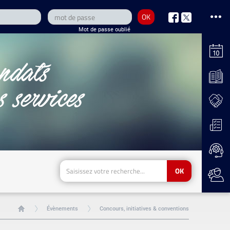
OK
nous
nous
Mot de passe oublié
sur
sur
Facebook
Twitter
OK
Évènements
Concours, initiatives & conventions