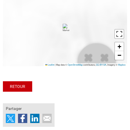
+
−
Leaflet
|
Map data ©
OpenStreetMap
contributors,
CC-BY-SA
, Imagery ©
Mapbox
RETOUR
Partager