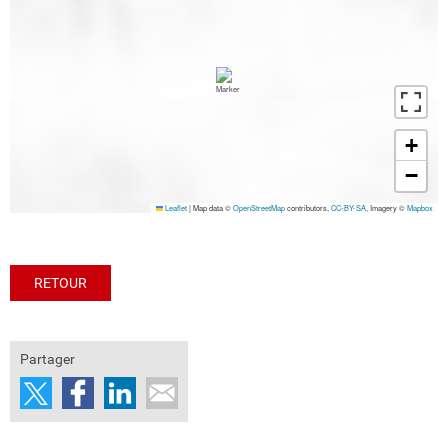
+
−
Leaflet
|
Map data ©
OpenStreetMap
contributors,
CC-BY-SA
, Imagery ©
Mapbox
RETOUR
Partager