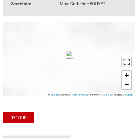
Secrétaire :
Mme Catherine FOUYET
+
−
Leaflet
|
Map data ©
OpenStreetMap
contributors,
CC-BY-SA
, Imagery ©
Mapbox
RETOUR