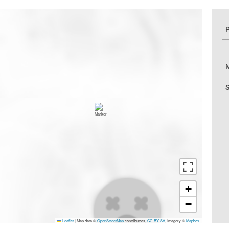
P
M
S
+
−
Leaflet
|
Map data ©
OpenStreetMap
contributors,
CC-BY-SA
, Imagery ©
Mapbox