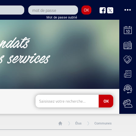
OK
nous
nous
Mot de passe oublié
sur
sur
Facebook
Twitter
OK
Élus
Communes