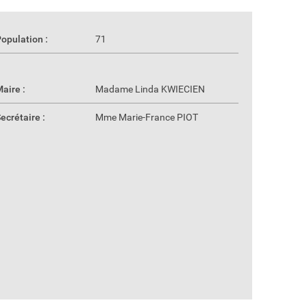
opulation :
71
aire :
Madame Linda KWIECIEN
ecrétaire :
Mme Marie-France PIOT