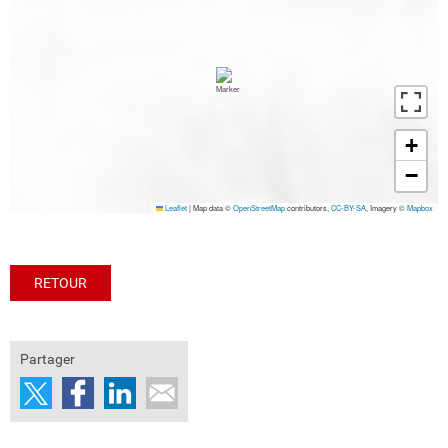
+
−
Leaflet
|
Map data ©
OpenStreetMap
contributors,
CC-BY-SA
, Imagery ©
Mapbox
RETOUR
Partager