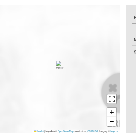
P
M
S
+
−
Leaflet
|
Map data ©
OpenStreetMap
contributors,
CC-BY-SA
, Imagery ©
Mapbox