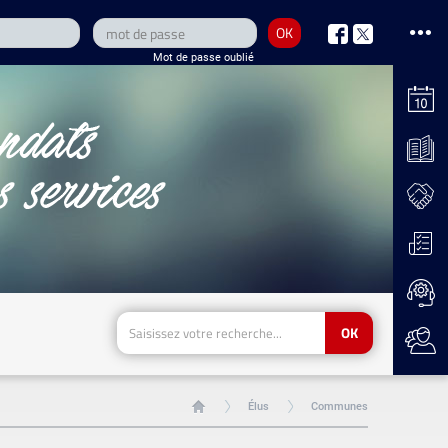
OK
nous
nous
Mot de passe oublié
sur
sur
Facebook
Twitter
OK
Élus
Communes