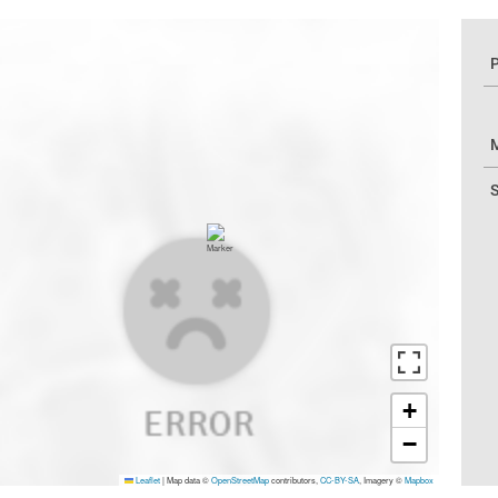
P
M
S
+
−
Leaflet
|
Map data ©
OpenStreetMap
contributors,
CC-BY-SA
, Imagery ©
Mapbox