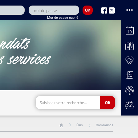
OK
nous
nous
Mot de passe oublié
sur
sur
Facebook
Twitter
OK
Élus
Communes