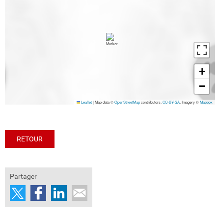
+
−
Leaflet
|
Map data ©
OpenStreetMap
contributors,
CC-BY-SA
, Imagery ©
Mapbox
RETOUR
Partager