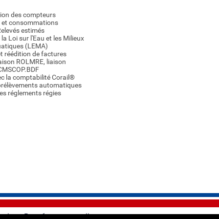
tion des compteurs
x et consommations
Relevés estimés
la Loi sur l'Eau et les Milieux
atiques (LEMA)
et réédition de factures
liaison ROLMRE, liaison
CMSCOP.BDF
ec la comptabilité Corail®
 prélèvements automatiques
des réglements régies
gales
-
Données personnelles