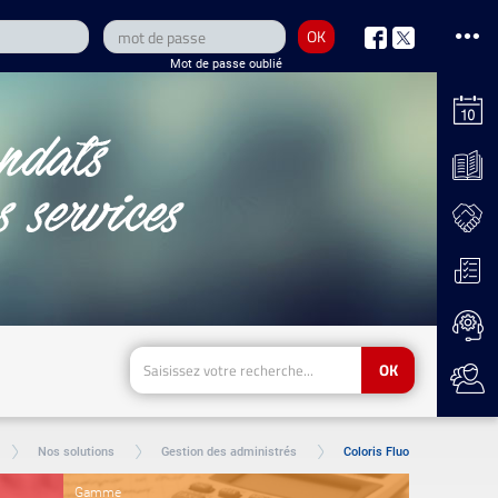
OK
nous
nous
Mot de passe oublié
sur
sur
Facebook
Twitter
OK
Nos solutions
Gestion des administrés
Coloris Fluo
Gamme