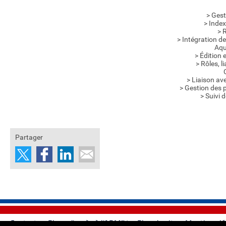
> Ges
> Inde
> 
> Intégration de 
Aqu
> Édition 
> Rôles, 
> Liaison av
> Gestion des
> Suivi 
Partager
Contacts
-
Plans d'accès à l'ADM54
-
Plan du site
-
Mentions lé