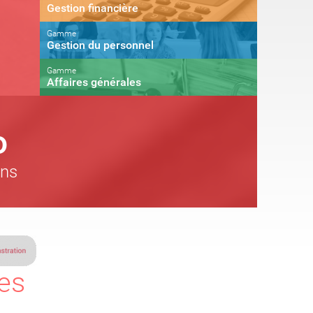
Gestion financière
Gamme
Gestion du personnel
Gamme
Affaires générales
o
ons
tes