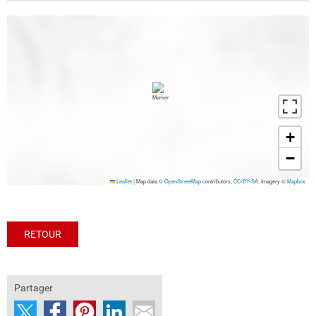
+
−
Leaflet
|
Map data ©
OpenStreetMap
contributors,
CC-BY-SA
, Imagery ©
Mapbox
RETOUR
Partager